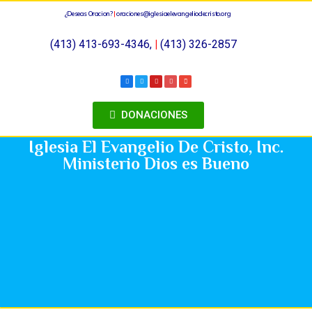
¿Deseas Oracion?
|
oraciones@iglesiaelevangeliodecristo.org
(413) 413-693-4346,
|
(413) 326-2857
DONACIONES
Iglesia El Evangelio De Cristo, Inc.
Ministerio Dios es Bueno