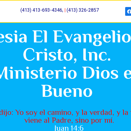
(413) 413-693-4346,
|
(413) 326-2857
esia El Evangeli
Cristo, Inc.
Ministerio Dios 
Bueno
 dijo: Yo soy el camino, y la verdad, y la
viene al Padre, sino por mí.
Juan 14:6