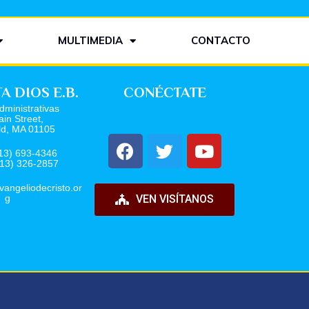
MULTIMEDIA
CONTACTO
 DIOS E.B.
CONÉCTATE
dministrativas
in Street,
eld, MA 01105
13) 693-4346
413) 326-2857
vangeliodecristo.or
g
VEN VISÍTANOS