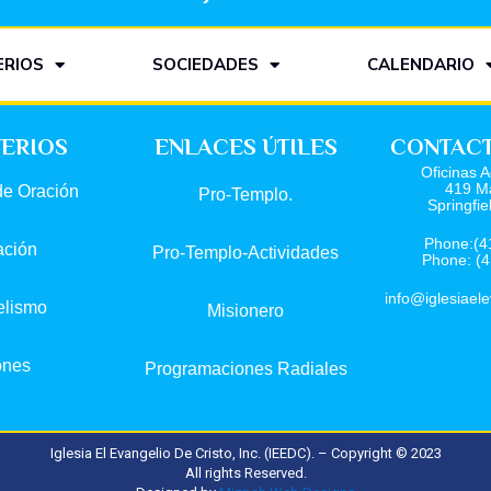
ERIOS
SOCIEDADES
CALENDARIO
TERIOS
ENLACES ÚTILES
CONTACTA
Oficinas A
419 Ma
de Oración
Pro-Templo.
Springfi
Phone:(4
ación
Pro-Templo-Actividades
Phone: (
info@iglesiaele
elismo
Misionero
ones
Programaciones Radiales
Iglesia El Evangelio De Cristo, Inc. (IEEDC). – Copyright © 2023
All rights Reserved.