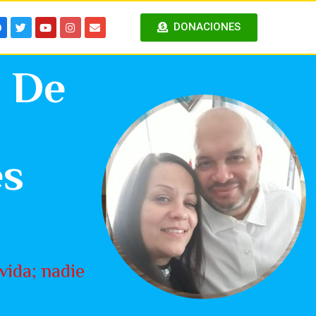
DONACIONES
o De
es
 vida; nadie