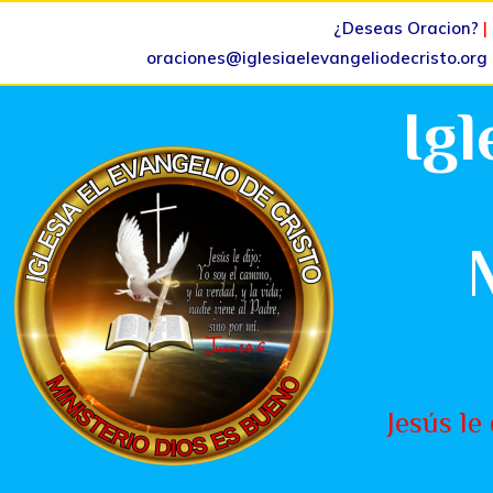
¿Deseas Oracion?
|
oraciones@iglesiaelevangeliodecristo.org
Igl
Jesús le